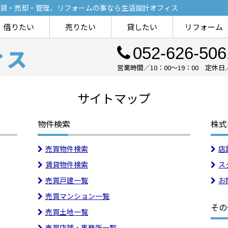
貸・売却・管理、リフォームの事なら生活設計オフィス
借りたい
売りたい
貸したい
リフォーム
ィス
052-626-506
営業時間／10：00～19：00 定休
サイトマップ
物件検索
株式
売買物件検索
店
賃貸物件検索
ス
売買戸建一覧
お
売買マンション一覧
その
売買土地一覧
売買店舗・事務所一覧