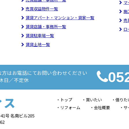
マ
売買収益物件一覧
施
賃貸アパート・マンション・貸家一覧
売
賃貸店舗・事務所一覧
ロ
賃貸駐車場一覧
賃貸土地一覧
な方はお電話にてお問い合わせください
05
定休日／不定休
ィス
トップ
買いたい
借りた
リフォーム
会社概要
サ
41号 名南ビル205
62