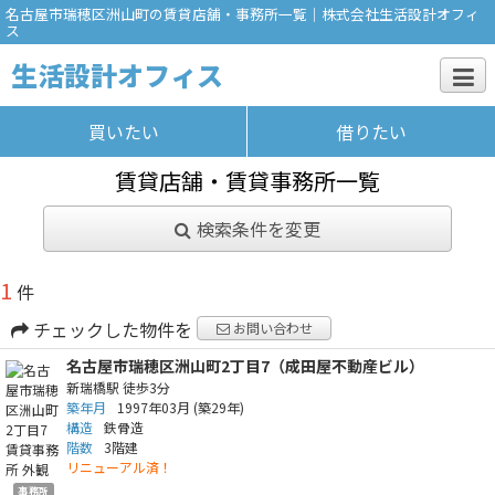
名古屋市瑞穂区洲山町の賃貸店舗・事務所一覧｜株式会社生活設計オフィ
ス
生活設計オフィス
買いたい
借りたい
賃貸店舗・賃貸事務所一覧
検索条件を変更
1
件
チェックした物件を
お問い合わせ
名古屋市瑞穂区洲山町2丁目7（成田屋不動産ビル）
新瑞橋駅
徒歩3分
築年月
1997年03月
(築29年)
構造
鉄骨造
階数
3階建
リニューアル済！
事務所